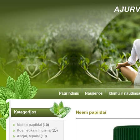
AJURV
|
|
Pagrindinis
Naujienos
Įdomu ir nauding
Neem papildai
Kategorijos
Maisto papildai
(10)
Kosmetika ir higiena
(25)
Aliejai, tepalai
(19)