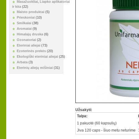
Masažuokliai, Liapko aplikatoriai
ir kita
(22)
Maisto produktai
(5)
Prieskoniai
(10)
Smilkalai
(38)
Aromatai
(9)
Himalajų druska
(6)
Ozonatoriai
(2)
Eteriniai aliejai
(73)
Ezoterinės prekės
(20)
Ekologiški eteriniai aliejai
(25)
Arbata
(3)
Eterinių aliejų mišiniai
(31)
Užsakyti:
Talpa:
1 pakuotė (60 kapsulių)
Jiva 120 caps - šiuo metu neturime