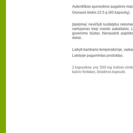
Autentiškas ajurvedinis augalinis ma
Grynasis kiekis 22.5 g (60 kapsulių).
Įspėjimai: neviršyti nustatytos rekom
vartojamas kaip maisto pakaitalas. L
gyvenimo būdas. Nenaudoti papildo,
daliai.
Laikyti kambario temperatūroje, vaik
Latvijoje pagamintas produktas.
2 kapsulėse yra: 500 mg indinio nim
kalcio fosfatas; želatinos kapsulė.